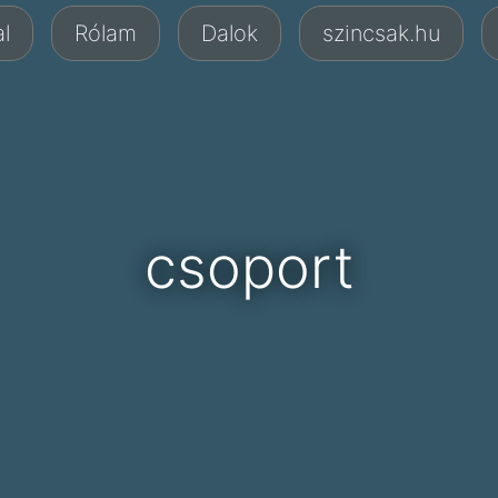
l
Rólam
Dalok
szincsak.hu
csoport