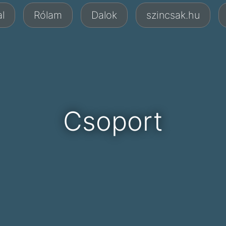
l
Rólam
Dalok
szincsak.hu
Csoport